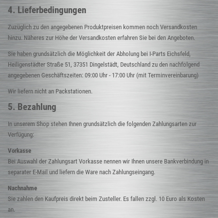
4. Lieferbedingungen
Zuzüglich zu den angegebenen Produktpreisen kommen noch Versandkosten
hinzu. Näheres zur Höhe der Versandkosten erfahren Sie bei den Angeboten.
Sie haben grundsätzlich die Möglichkeit der Abholung bei I-Parts Eichsfeld,
Heiligenstädter Straße 51, 37351 Dingelstädt, Deutschland zu den nachfolgend
angegebenen Geschäftszeiten: 09:00 Uhr - 17:00 Uhr (mit Terminvereinbarung)
Wir liefern nicht an Packstationen.
5. Bezahlung
In unserem Shop stehen Ihnen grundsätzlich die folgenden Zahlungsarten zur
Verfügung:
Vorkasse
Bei Auswahl der Zahlungsart Vorkasse nennen wir Ihnen unsere Bankverbindung in
separater E-Mail und liefern die Ware nach Zahlungseingang.
Nachnahme
Sie zahlen den Kaufpreis direkt beim Zusteller. Es fallen zzgl. 10 Euro als Kosten
an.