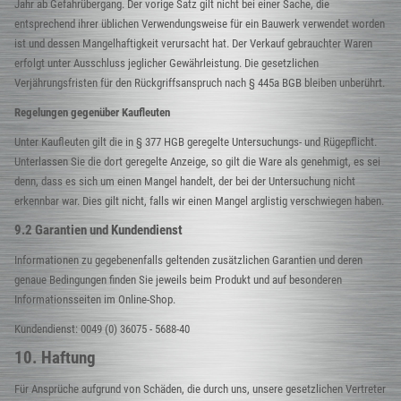
Jahr ab Gefahrübergang. Der vorige Satz gilt nicht bei einer Sache, die
entsprechend ihrer üblichen Verwendungsweise für ein Bauwerk verwendet worden
ist und dessen Mangelhaftigkeit verursacht hat. Der Verkauf gebrauchter Waren
erfolgt unter Ausschluss jeglicher Gewährleistung. Die gesetzlichen
Verjährungsfristen für den Rückgriffsanspruch nach § 445a BGB bleiben unberührt.
Regelungen gegenüber Kaufleuten
Unter Kaufleuten gilt die in § 377 HGB geregelte Untersuchungs- und Rügepflicht.
Unterlassen Sie die dort geregelte Anzeige, so gilt die Ware als genehmigt, es sei
denn, dass es sich um einen Mangel handelt, der bei der Untersuchung nicht
erkennbar war. Dies gilt nicht, falls wir einen Mangel arglistig verschwiegen haben.
9.2 Garantien und Kundendienst
Informationen zu gegebenenfalls geltenden zusätzlichen Garantien und deren
genaue Bedingungen finden Sie jeweils beim Produkt und auf besonderen
Informationsseiten im Online-Shop.
Kundendienst: 0049 (0) 36075 - 5688-40
10. Haftung
Für Ansprüche aufgrund von Schäden, die durch uns, unsere gesetzlichen Vertreter