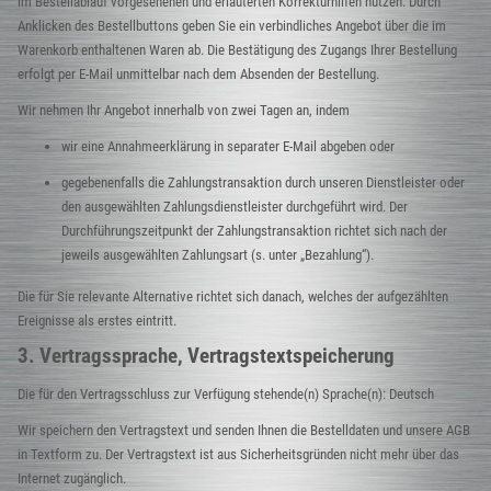
im Bestellablauf vorgesehenen und erläuterten Korrekturhilfen nutzen. Durch
Anklicken des Bestellbuttons geben Sie ein verbindliches Angebot über die im
Warenkorb enthaltenen Waren ab. Die Bestätigung des Zugangs Ihrer Bestellung
erfolgt per E-Mail unmittelbar nach dem Absenden der Bestellung.
Wir nehmen Ihr Angebot innerhalb von zwei Tagen an, indem
wir eine Annahmeerklärung in separater E-Mail abgeben oder
gegebenenfalls die Zahlungstransaktion durch unseren Dienstleister oder
den ausgewählten Zahlungsdienstleister durchgeführt wird. Der
Durchführungszeitpunkt der Zahlungstransaktion richtet sich nach der
jeweils ausgewählten Zahlungsart (s. unter „Bezahlung“).
Die für Sie relevante Alternative richtet sich danach, welches der aufgezählten
Ereignisse als erstes eintritt.
3. Vertragssprache, Vertragstextspeicherung
Die für den Vertragsschluss zur Verfügung stehende(n) Sprache(n): Deutsch
Wir speichern den Vertragstext und senden Ihnen die Bestelldaten und unsere AGB
in Textform zu. Der Vertragstext ist aus Sicherheitsgründen nicht mehr über das
Internet zugänglich.