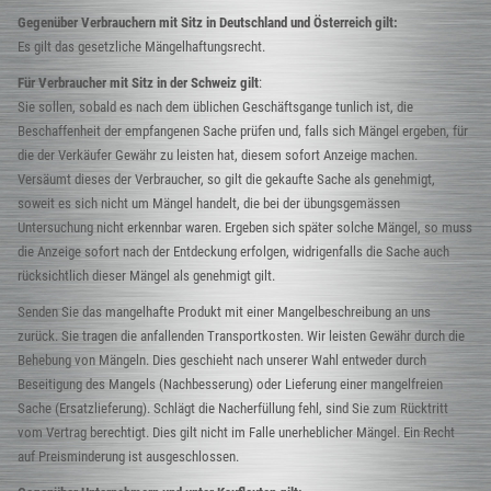
Gegenüber Verbrauchern mit Sitz in Deutschland und Österreich gilt:
Es gilt das gesetzliche Mängelhaftungsrecht.
Für Verbraucher mit Sitz in der Schweiz gilt
:
Sie sollen, sobald es nach dem üblichen Geschäftsgange tunlich ist, die
Beschaffenheit der empfangenen Sache prüfen und, falls sich Mängel ergeben, für
die der Verkäufer Gewähr zu leisten hat, diesem sofort Anzeige machen.
Versäumt dieses der Verbraucher, so gilt die gekaufte Sache als genehmigt,
soweit es sich nicht um Mängel handelt, die bei der übungsgemässen
Untersuchung nicht erkennbar waren. Ergeben sich später solche Mängel, so muss
die Anzeige sofort nach der Entdeckung erfolgen, widrigenfalls die Sache auch
rücksichtlich dieser Mängel als genehmigt gilt.
Senden Sie das mangelhafte Produkt mit einer Mangelbeschreibung an uns
zurück. Sie tragen die anfallenden Transportkosten. Wir leisten Gewähr durch die
Behebung von Mängeln. Dies geschieht nach unserer Wahl entweder durch
Beseitigung des Mangels (Nachbesserung) oder Lieferung einer mangelfreien
Sache (Ersatzlieferung). Schlägt die Nacherfüllung fehl, sind Sie zum Rücktritt
vom Vertrag berechtigt. Dies gilt nicht im Falle unerheblicher Mängel. Ein Recht
auf Preisminderung ist ausgeschlossen.