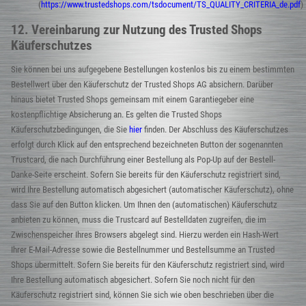
(
https://www.trustedshops.com/tsdocument/TS_QUALITY_CRITERIA_de.pdf
)
12. Vereinbarung zur Nutzung des Trusted Shops
Käuferschutzes
Sie können bei uns aufgegebene Bestellungen kostenlos bis zu einem bestimmten
Bestellwert über den Käuferschutz der Trusted Shops AG absichern. Darüber
hinaus bietet Trusted Shops gemeinsam mit einem Garantiegeber eine
kostenpflichtige Absicherung an. Es gelten die Trusted Shops
Käuferschutzbedingungen, die Sie
hier
finden. Der Abschluss des Käuferschutzes
erfolgt durch Klick auf den entsprechend bezeichneten Button der sogenannten
Trustcard, die nach Durchführung einer Bestellung als Pop-Up auf der Bestell-
Danke-Seite erscheint. Sofern Sie bereits für den Käuferschutz registriert sind,
wird Ihre Bestellung automatisch abgesichert (automatischer Käuferschutz), ohne
dass Sie auf den Button klicken. Um Ihnen den (automatischen) Käuferschutz
anbieten zu können, muss die Trustcard auf Bestelldaten zugreifen, die im
Zwischenspeicher Ihres Browsers abgelegt sind. Hierzu werden ein Hash-Wert
Ihrer E-Mail-Adresse sowie die Bestellnummer und Bestellsumme an Trusted
Shops übermittelt. Sofern Sie bereits für den Käuferschutz registriert sind, wird
Ihre Bestellung automatisch abgesichert. Sofern Sie noch nicht für den
Käuferschutz registriert sind, können Sie sich wie oben beschrieben über die