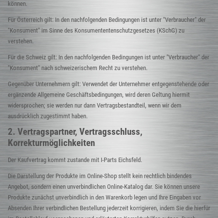
können.
Für Österreich gilt: In den nachfolgenden Bedingungen ist unter "Verbraucher" der
"Konsument" im Sinne des Konsumententenschutzgesetzes (KSchG) zu
verstehen.
Für die Schweiz gilt: In den nachfolgenden Bedingungen ist unter "Verbraucher" der
"Konsument" nach schweizerischem Recht zu verstehen.
Gegenüber Unternehmern gilt: Verwendet der Unternehmer entgegenstehende oder
ergänzende Allgemeine Geschäftsbedingungen, wird deren Geltung hiermit
widersprochen; sie werden nur dann Vertragsbestandteil, wenn wir dem
ausdrücklich zugestimmt haben.
2. Vertragspartner, Vertragsschluss,
Korrekturmöglichkeiten
Der Kaufvertrag kommt zustande mit I-Parts Eichsfeld.
Die Darstellung der Produkte im Online-Shop stellt kein rechtlich bindendes
Angebot, sondern einen unverbindlichen Online-Katalog dar. Sie können unsere
Produkte zunächst unverbindlich in den Warenkorb legen und Ihre Eingaben vor
Absenden Ihrer verbindlichen Bestellung jederzeit korrigieren, indem Sie die hierfür