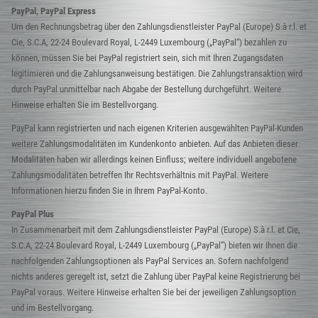
PayPal, PayPal Express
Um den Rechnungsbetrag über den Zahlungsdienstleister PayPal (Europe) S.à r.l. et
Cie, S.C.A, 22-24 Boulevard Royal, L-2449 Luxembourg („PayPal“) bezahlen zu
können, müssen Sie bei PayPal registriert sein, sich mit Ihren Zugangsdaten
legitimieren und die Zahlungsanweisung bestätigen. Die Zahlungstransaktion wird
durch PayPal unmittelbar nach Abgabe der Bestellung durchgeführt. Weitere
Hinweise erhalten Sie im Bestellvorgang.
PayPal kann registrierten und nach eigenen Kriterien ausgewählten PayPal-Kunden
weitere Zahlungsmodalitäten im Kundenkonto anbieten. Auf das Anbieten dieser
Modalitäten haben wir allerdings keinen Einfluss; weitere individuell angebotene
Zahlungsmodalitäten betreffen Ihr Rechtsverhältnis mit PayPal. Weitere
Informationen hierzu finden Sie in Ihrem PayPal-Konto.
PayPal Plus
In Zusammenarbeit mit dem Zahlungsdienstleister PayPal (Europe) S.à r.l. et Cie,
S.C.A, 22-24 Boulevard Royal, L-2449 Luxembourg („PayPal“) bieten wir Ihnen die
nachfolgenden Zahlungsoptionen als PayPal Services an. Sofern nachfolgend
nichts anderes geregelt ist, setzt die Zahlung über PayPal keine Registrierung bei
PayPal voraus. Weitere Hinweise erhalten Sie bei der jeweiligen Zahlungsoption
und im Bestellvorgang.