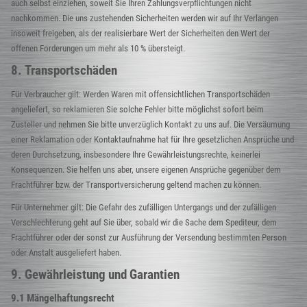
auch selbst einziehen, soweit Sie Ihren Zahlungsverpflichtungen nicht
nachkommen. Die uns zustehenden Sicherheiten werden wir auf Ihr Verlangen
insoweit freigeben, als der realisierbare Wert der Sicherheiten den Wert der
offenen Forderungen um mehr als 10 % übersteigt.
8. Transportschäden
Für Verbraucher gilt: Werden Waren mit offensichtlichen Transportschäden
angeliefert, so reklamieren Sie solche Fehler bitte möglichst sofort beim
Zusteller und nehmen Sie bitte unverzüglich Kontakt zu uns auf. Die Versäumung
einer Reklamation oder Kontaktaufnahme hat für Ihre gesetzlichen Ansprüche und
deren Durchsetzung, insbesondere Ihre Gewährleistungsrechte, keinerlei
Konsequenzen. Sie helfen uns aber, unsere eigenen Ansprüche gegenüber dem
Frachtführer bzw. der Transportversicherung geltend machen zu können.
Für Unternehmer gilt: Die Gefahr des zufälligen Untergangs und der zufälligen
Verschlechterung geht auf Sie über, sobald wir die Sache dem Spediteur, dem
Frachtführer oder der sonst zur Ausführung der Versendung bestimmten Person
oder Anstalt ausgeliefert haben.
9. Gewährleistung und Garantien
9.1 Mängelhaftungsrecht