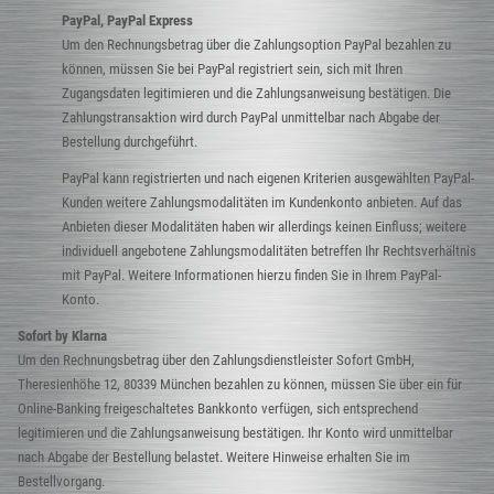
PayPal, PayPal Express
Um den Rechnungsbetrag über die Zahlungsoption PayPal bezahlen zu
können, müssen Sie bei PayPal registriert sein, sich mit Ihren
Zugangsdaten legitimieren und die Zahlungsanweisung bestätigen. Die
Zahlungstransaktion wird durch PayPal unmittelbar nach Abgabe der
Bestellung durchgeführt.
PayPal kann registrierten und nach eigenen Kriterien ausgewählten PayPal-
Kunden weitere Zahlungsmodalitäten im Kundenkonto anbieten. Auf das
Anbieten dieser Modalitäten haben wir allerdings keinen Einfluss; weitere
individuell angebotene Zahlungsmodalitäten betreffen Ihr Rechtsverhältnis
mit PayPal. Weitere Informationen hierzu finden Sie in Ihrem PayPal-
Konto.
Sofort by Klarna
Um den Rechnungsbetrag über den Zahlungsdienstleister Sofort GmbH,
Theresienhöhe 12, 80339 München bezahlen zu können, müssen Sie über ein für
Online-Banking freigeschaltetes Bankkonto verfügen, sich entsprechend
legitimieren und die Zahlungsanweisung bestätigen. Ihr Konto wird unmittelbar
nach Abgabe der Bestellung belastet. Weitere Hinweise erhalten Sie im
Bestellvorgang.