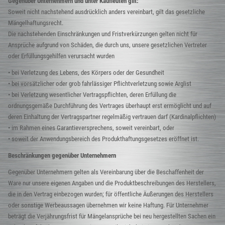
Gegenüber Unternehmern und unter Kaufleuten gilt:
Soweit nicht nachstehend ausdrücklich anders vereinbart, gilt das gesetzliche
Mängelhaftungsrecht.
Die nachstehenden Einschränkungen und Fristverkürzungen gelten nicht für
Ansprüche aufgrund von Schäden, die durch uns, unsere gesetzlichen Vertreter
oder Erfüllungsgehilfen verursacht wurden
• bei Verletzung des Lebens, des Körpers oder der Gesundheit
• bei vorsätzlicher oder grob fahrlässiger Pflichtverletzung sowie Arglist
• bei Verletzung wesentlicher Vertragspflichten, deren Erfüllung die
ordnungsgemäße Durchführung des Vertrages überhaupt erst ermöglicht und auf
deren Einhaltung der Vertragspartner regelmäßig vertrauen darf (Kardinalpflichten)
• im Rahmen eines Garantieversprechens, soweit vereinbart, oder
• soweit der Anwendungsbereich des Produkthaftungsgesetzes eröffnet ist.
Beschränkungen gegenüber Unternehmern
Gegenüber Unternehmern gelten als Vereinbarung über die Beschaffenheit der
Ware nur unsere eigenen Angaben und die Produktbeschreibungen des Herstellers,
die in den Vertrag einbezogen wurden; für öffentliche Äußerungen des Herstellers
oder sonstige Werbeaussagen übernehmen wir keine Haftung. Für Unternehmer
beträgt die Verjährungsfrist für Mängelansprüche bei neu hergestellten Sachen ein