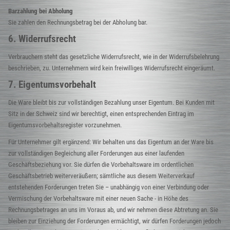
Barzahlung bei Abholung
Sie zahlen den Rechnungsbetrag bei der Abholung bar.
6. Widerrufsrecht
Verbrauchern steht das gesetzliche Widerrufsrecht, wie in der Widerrufsbelehrung
beschrieben, zu. Unternehmern wird kein freiwilliges Widerrufsrecht eingeräumt.
7. Eigentumsvorbehalt
Die Ware bleibt bis zur vollständigen Bezahlung unser Eigentum. Bei Kunden mit
Sitz in der Schweiz sind wir berechtigt, einen entsprechenden Eintrag im
Eigentumsvorbehaltsregister vorzunehmen.
Für Unternehmer gilt ergänzend: Wir behalten uns das Eigentum an der Ware bis
zur vollständigen Begleichung aller Forderungen aus einer laufenden
Geschäftsbeziehung vor. Sie dürfen die Vorbehaltsware im ordentlichen
Geschäftsbetrieb weiterveräußern; sämtliche aus diesem Weiterverkauf
entstehenden Forderungen treten Sie – unabhängig von einer Verbindung oder
Vermischung der Vorbehaltsware mit einer neuen Sache - in Höhe des
Rechnungsbetrages an uns im Voraus ab, und wir nehmen diese Abtretung an. Sie
bleiben zur Einziehung der Forderungen ermächtigt, wir dürfen Forderungen jedoch