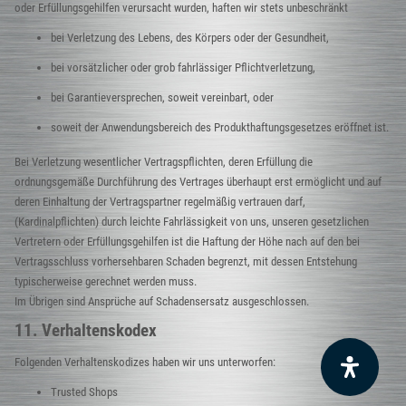
oder Erfüllungsgehilfen verursacht wurden, haften wir stets unbeschränkt
bei Verletzung des Lebens, des Körpers oder der Gesundheit,
bei vorsätzlicher oder grob fahrlässiger Pflichtverletzung,
bei Garantieversprechen, soweit vereinbart, oder
soweit der Anwendungsbereich des Produkthaftungsgesetzes eröffnet ist.
Bei Verletzung wesentlicher Vertragspflichten, deren Erfüllung die
ordnungsgemäße Durchführung des Vertrages überhaupt erst ermöglicht und auf
deren Einhaltung der Vertragspartner regelmäßig vertrauen darf,
(Kardinalpflichten) durch leichte Fahrlässigkeit von uns, unseren gesetzlichen
Vertretern oder Erfüllungsgehilfen ist die Haftung der Höhe nach auf den bei
Vertragsschluss vorhersehbaren Schaden begrenzt, mit dessen Entstehung
typischerweise gerechnet werden muss.
Im Übrigen sind Ansprüche auf Schadensersatz ausgeschlossen.
11. Verhaltenskodex
Folgenden Verhaltenskodizes haben wir uns unterworfen:
Trusted Shops