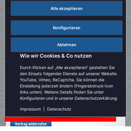
Alle akzeptieren
Konfigurieren
Ablehnen
Wie wir Cookies & Co nutzen
Durch Klicken auf „Alle akzeptieren“ gestatten Sie
den Einsatz folgender Dienste auf unserer Website:
YouTube, Vimeo, ReCaptcha. Sie können die
Einstellung jederzeit ändern (Fingerabdruck-Icon
Aufgrund der Urlaubszeit kann es aktuell zu verlängerten
links unten). Weitere Details finden Sie unter
Bearbeitungszeiten kommen. Bitte beachten Sie außerdem,
Konfigurieren
und in unserer
Datenschutzerklärung
.
dass unser telefonischer Kundenservice derzeit nur
eingeschränkt zur Verfügung steht. Vielen Dank für Ihre
Impressum
|
Datenschutz
Geduld und Ihr Verständnis.
Vertrag widerrufen