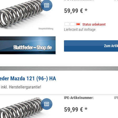
59,99 €
*
Status unbekannt
Lieferzeit auf Anfrage
Zum Arti
feder Mazda 121 (96-) HA
inkl. Herstellergarantie!
IPE-Artikelnummer:
IP
59,99 €
*