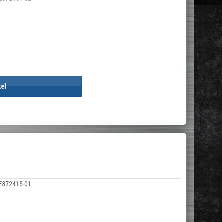
kel
E872415-01