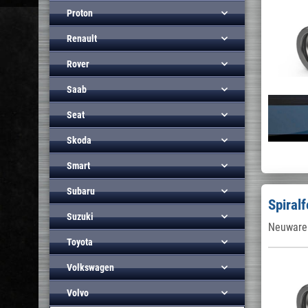
Proton
Renault
Rover
Saab
Seat
Skoda
Smart
Subaru
Spiral
Suzuki
Neuware 
Toyota
Volkswagen
Volvo