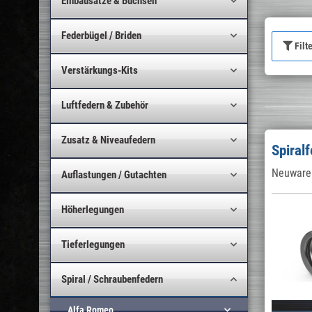
Einbausätze & Buchsen
Federbügel / Briden
Filt
Verstärkungs-Kits
Luftfedern & Zubehör
Zusatz & Niveaufedern
Spiral
Neuware 
Auflastungen / Gutachten
Höherlegungen
Tieferlegungen
Spiral / Schraubenfedern
Alfa Romeo