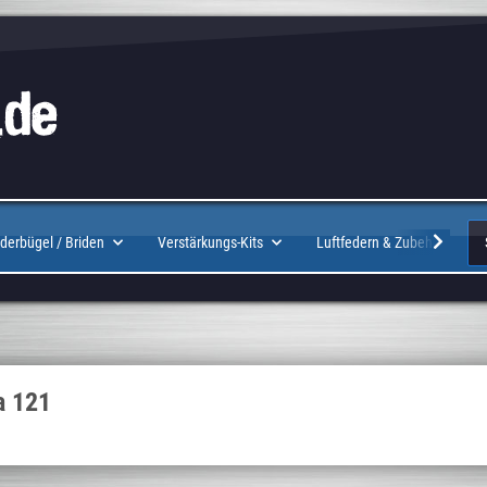
Logo
derbügel / Briden
Verstärkungs-Kits
Luftfedern & Zubehör
a 121