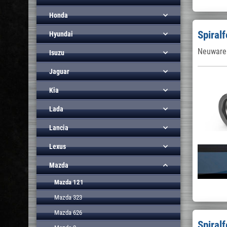
Honda
Spiral
Hyundai
Neuware 
Isuzu
Jaguar
Kia
Lada
Lancia
Lexus
Mazda
Mazda 121
Mazda 323
Mazda 626
Spiral