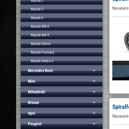
Mazda 2
Neuware 
Mazda 3
Mazda 6
Mazda MX-3
Mazda MX-5
Mazda Demio
Mazda Premacy
Mazda Xedos 6
Mercedes Benz
Mini
Mitsubishi
Nissan
Spiral
Opel
Neuware 
Peugeot