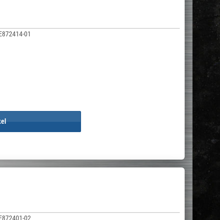
E872414-01
kel
E872401-02