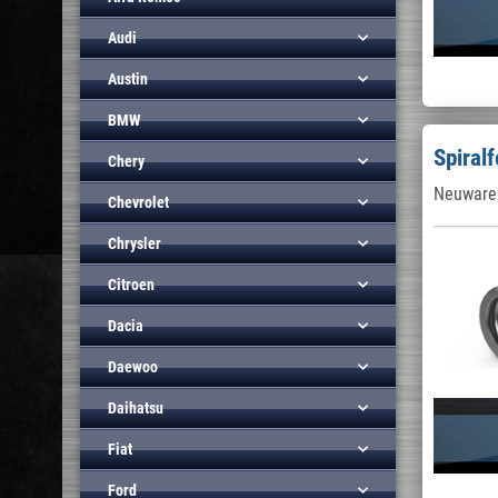
Audi
Austin
BMW
Spiral
Chery
Neuware 
Chevrolet
Chrysler
Citroen
Dacia
Daewoo
Daihatsu
Fiat
Ford