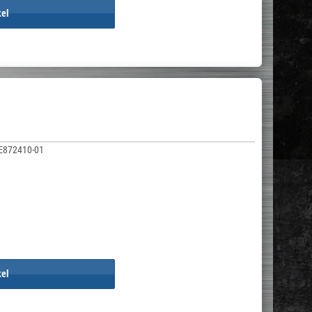
kel
E872410-01
kel