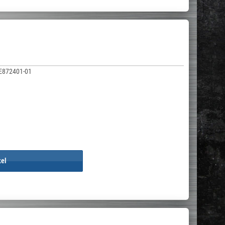
E872401-01
kel