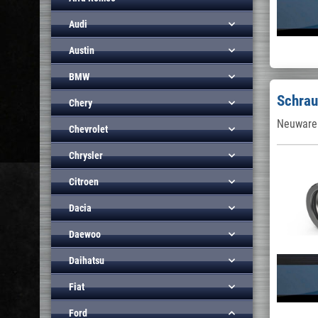
Audi
Austin
BMW
Schrau
Chery
Neuware 
Chevrolet
Chrysler
Citroen
Dacia
Daewoo
Daihatsu
Fiat
Ford