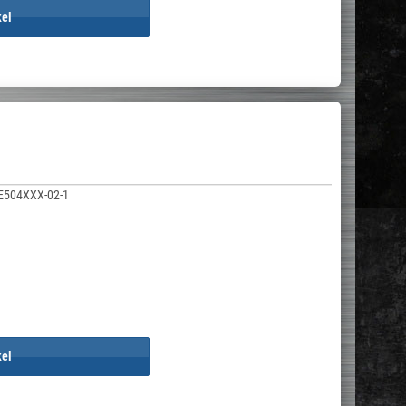
kel
E504XXX-02-1
kel