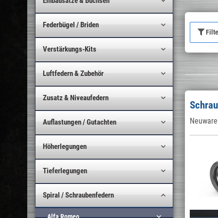
Einbausätze & Buchsen
Federbügel / Briden
Filt
Verstärkungs-Kits
Luftfedern & Zubehör
Zusatz & Niveaufedern
Schrau
Neuware 
Auflastungen / Gutachten
Höherlegungen
Tieferlegungen
Spiral / Schraubenfedern
Alfa Romeo