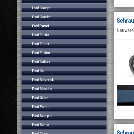
Ford Cougar
Ford Courier
Schrau
Ford Escort
Neuware 
Ford Fiesta
Ford Focus
Ford Fusion
Ford Galaxy
Ford Ka
Ford Maverick
Ford Mondeo
Ford Orion
Ford Puma
Ford Scorpio
Ford Sierra
Schrau
Ford Transit