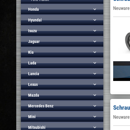
Neuware 
Honda
Hyundai
Isuzu
Jaguar
Kia
Lada
Lancia
Lexus
Mazda
Mercedes Benz
Schrau
Mini
Neuware 
Mitsubishi