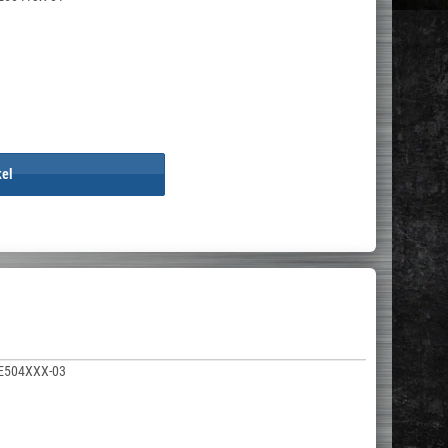
kel
E504XXX-03