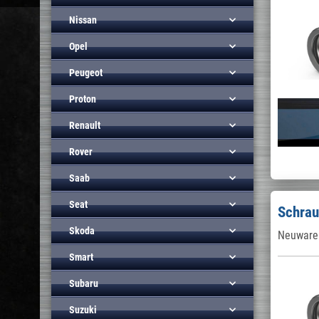
Nissan
Opel
Peugeot
Proton
Renault
Rover
Saab
Seat
Schrau
Skoda
Neuware 
Smart
Subaru
Suzuki