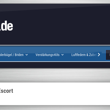
Logo
derbügel / Briden
Verstärkungs-Kits
Luftfedern & Zubehör
Escort