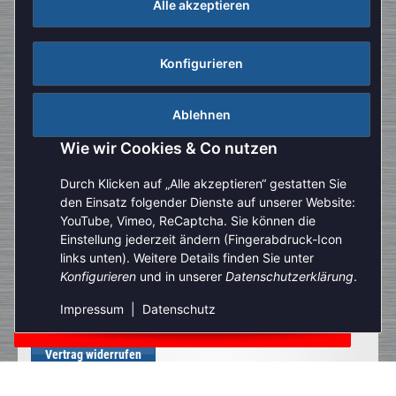
Alle akzeptieren
Konfigurieren
Ablehnen
Wie wir Cookies & Co nutzen
Durch Klicken auf „Alle akzeptieren“ gestatten Sie
den Einsatz folgender Dienste auf unserer Website:
YouTube, Vimeo, ReCaptcha. Sie können die
Einstellung jederzeit ändern (Fingerabdruck-Icon
Aufgrund der Urlaubszeit kann es aktuell zu verlängerten
links unten). Weitere Details finden Sie unter
Bearbeitungszeiten kommen. Bitte beachten Sie außerdem,
Konfigurieren
und in unserer
Datenschutzerklärung
.
dass unser telefonischer Kundenservice derzeit nur
eingeschränkt zur Verfügung steht. Vielen Dank für Ihre
Impressum
|
Datenschutz
Geduld und Ihr Verständnis.
Vertrag widerrufen