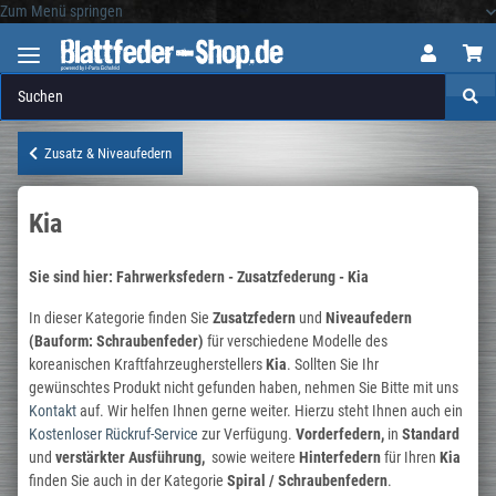
Zum Menü springen
Logo
Zusatz & Niveaufedern
Kia
Sie sind hier: Fahrwerksfedern - Zusatzfederung - Kia
In dieser Kategorie finden Sie
Zusatzfedern
und
Niveaufedern
(Bauform: Schraubenfeder)
für verschiedene Modelle des
koreanischen Kraftfahrzeugherstellers
Kia
. Sollten Sie Ihr
gewünschtes Produkt nicht gefunden haben, nehmen Sie Bitte mit uns
Kontakt
auf. Wir helfen Ihnen gerne weiter. Hierzu steht Ihnen auch ein
Kostenloser Rückruf-Service
zur Verfügung.
Vorderfedern,
in
Standard
und
verstärkter
Ausführung,
sowie weitere
Hinterfedern
für Ihren
Kia
finden Sie auch in der Kategorie
Spiral / Schraubenfedern
.