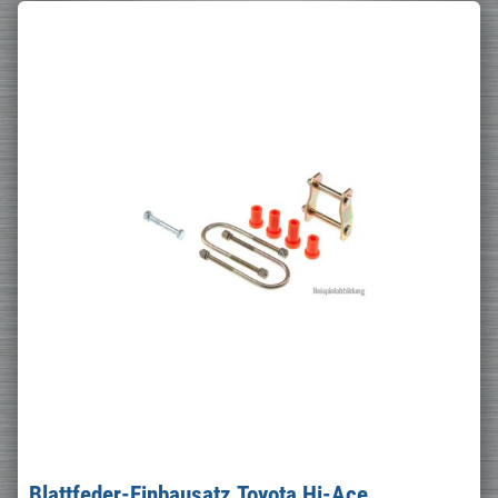
Blattfeder-Einbausatz Toyota Hi-Ace