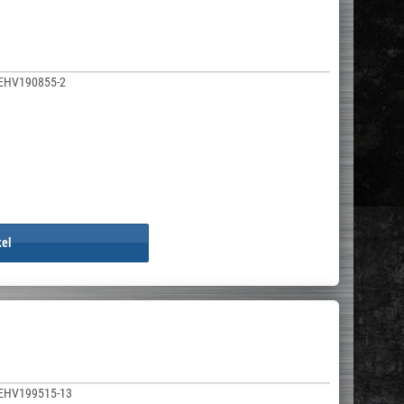
EHV190855-2
kel
EHV199515-13