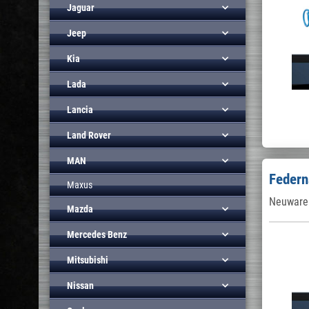
Jaguar
Jeep
Kia
Lada
Lancia
Land Rover
MAN
Federn
Maxus
Neuware 
Mazda
Mercedes Benz
Mitsubishi
Nissan