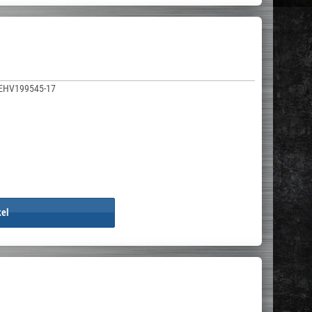
EHV199545-17
kel