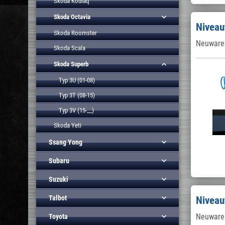
Skoda Kodiaq
Skoda Octavia
Niveau
Skoda Roomster
Neuware 
Skoda Scala
Skoda Superb
Typ 3U (01-08)
Typ 3T (08-15)
Typ 3V (15-__)
Skoda Yeti
Ssang Yong
Subaru
Suzuki
Talbot
Niveau
Neuware 
Toyota