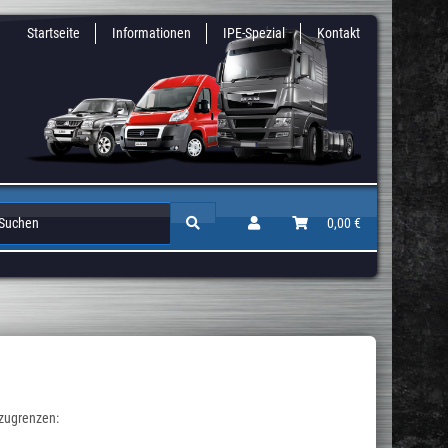
Startseite
Informationen
IPE-Spezial
Kontakt
Zusatz & Niveaufedern
Auflastungen / Gutachten
0,00 €
Höherlegun
nzugrenzen: