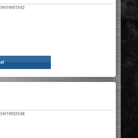
EHV199515-02
kel
EHV199525-08