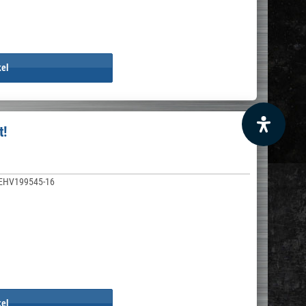
kel
t!
EHV199545-16
kel