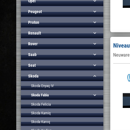
Opel
Peugeot
Proton
Renault
Rover
Niveau
Saab
Neuware 
Seat
Skoda
Skoda Enyaq iV
Skoda Fabia
Skoda Felicia
Skoda Kamiq
Skoda Karoq