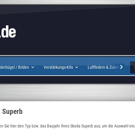
Logo
derbügel / Briden
Verstärkungs-Kits
Luftfedern & Zubehör
 Superb
en Sie hier den Typ bzw. das Baujahr Ihres Skoda Superb aus, um die Auswahl ei