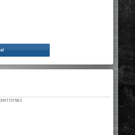
kel
EHV173158-2