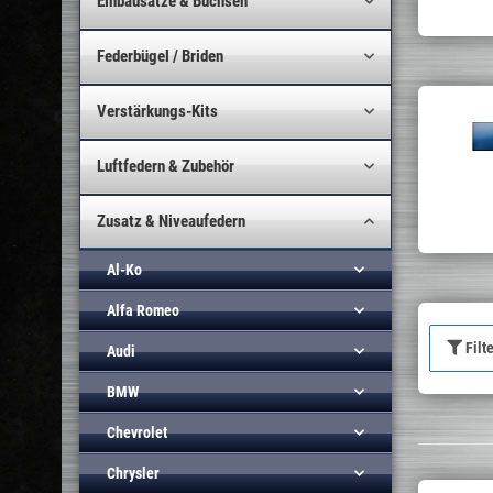
Einbausätze & Buchsen
Federbügel / Briden
Verstärkungs-Kits
Luftfedern & Zubehör
Zusatz & Niveaufedern
Al-Ko
Alfa Romeo
Filt
Audi
BMW
Chevrolet
Chrysler