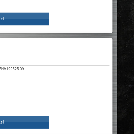
kel
EHV199525-09
kel