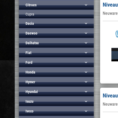
Niveau
Citroen
Neuware 
Cupra
Dacia
Daewoo
Daihatsu
Fiat
Ford
Honda
Hymer
Hyundai
Niveau
Isuzu
Neuware 
Iveco