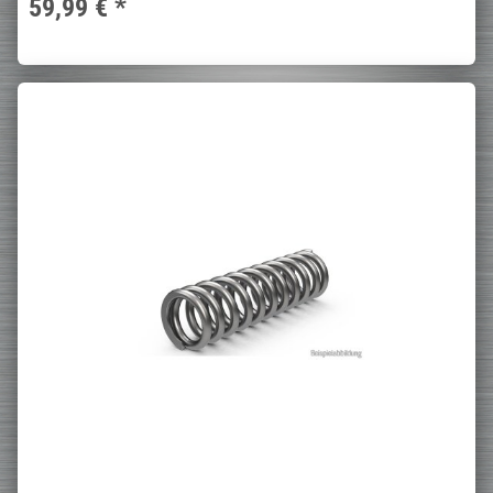
59,99 €
*