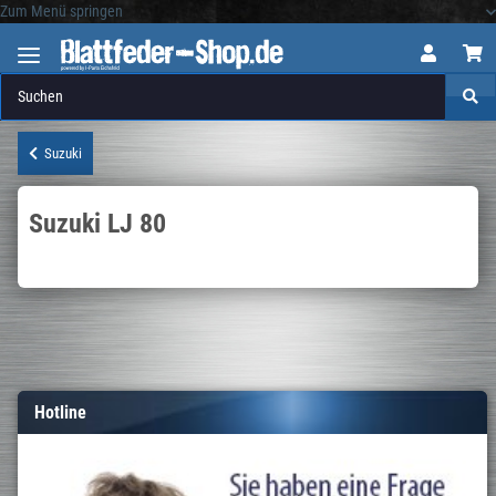
Zum Menü springen
Logo
Suzuki
Suzuki LJ 80
Hotline