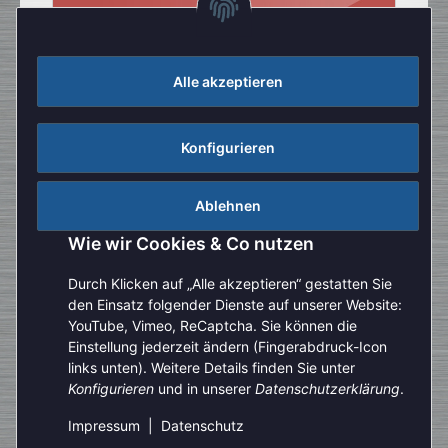
Alle akzeptieren
Konfigurieren
Ablehnen
Wie wir Cookies & Co nutzen
Durch Klicken auf „Alle akzeptieren“ gestatten Sie
den Einsatz folgender Dienste auf unserer Website:
YouTube, Vimeo, ReCaptcha. Sie können die
Einstellung jederzeit ändern (Fingerabdruck-Icon
Aufgrund der Urlaubszeit kann es aktuell zu verlängerten
links unten). Weitere Details finden Sie unter
Bearbeitungszeiten kommen. Bitte beachten Sie außerdem,
Konfigurieren
und in unserer
Datenschutzerklärung
.
Vertrag widerrufen
dass unser telefonischer Kundenservice derzeit nur
eingeschränkt zur Verfügung steht. Vielen Dank für Ihre
Impressum
|
Datenschutz
Geduld und Ihr Verständnis.