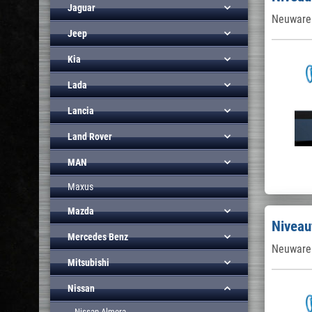
Jaguar
Neuware 
Jeep
Kia
Lada
Lancia
Land Rover
MAN
Maxus
Mazda
Niveau
Mercedes Benz
Neuware 
Mitsubishi
Nissan
Nissan Almera