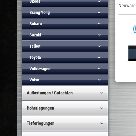
Skoda
Neuware 
Ssang Yong
Subaru
Suzuki
Talbot
Toyota
Volkswagen
Volvo
Auflastungen / Gutachten
Höherlegungen
Tieferlegungen