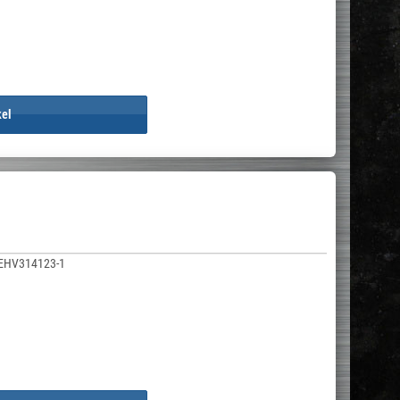
kel
EHV314123-1