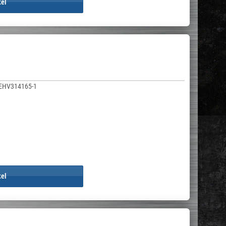
kel
EHV314165-1
kel