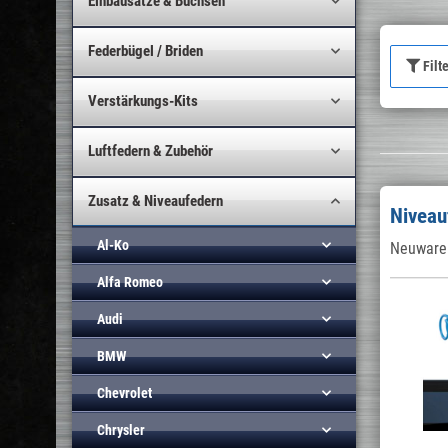
Einbausätze & Buchsen
Federbügel / Briden
Filt
Verstärkungs-Kits
Luftfedern & Zubehör
Zusatz & Niveaufedern
Niveau
Al-Ko
Neuware 
Alfa Romeo
Audi
BMW
Chevrolet
Chrysler