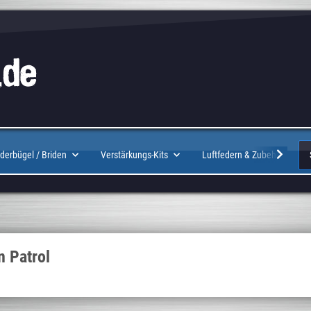
Logo
derbügel / Briden
Verstärkungs-Kits
Luftfedern & Zubehör
n Patrol