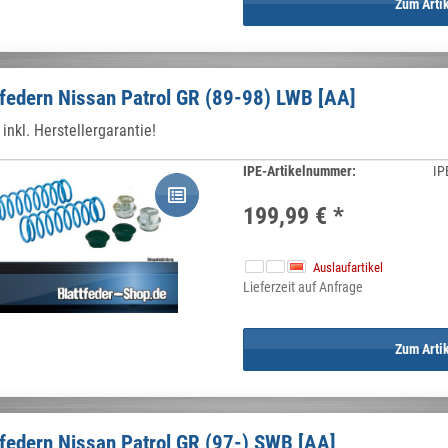
Zum Arti
federn Nissan Patrol GR (89-98) LWB [AA]
inkl. Herstellergarantie!
IPE-Artikelnummer:
IP
199,99 €
*
Auslaufartikel
Lieferzeit auf Anfrage
Zum Arti
federn Nissan Patrol GR (97-) SWB [AA]