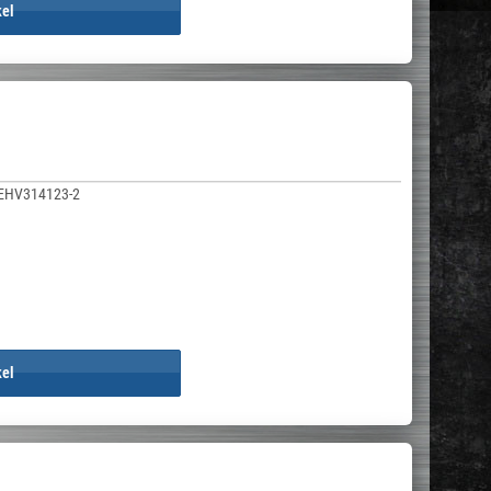
kel
EHV314123-2
kel