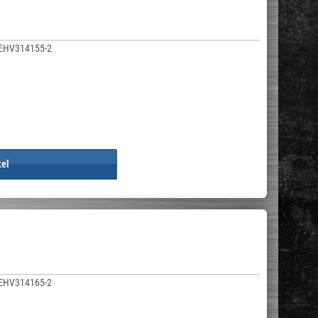
EHV314155-2
kel
EHV314165-2