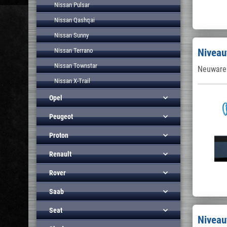
Nissan Pulsar
Nissan Qashqai
Nissan Sunny
Nissan Terrano
Niveau
Nissan Townstar
Neuware 
Nissan X-Trail
Opel
Peugeot
Proton
Renault
Rover
Saab
Seat
Niveau