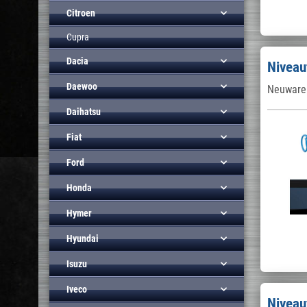
Citroen
Cupra
Dacia
Niveau
Daewoo
Neuware 
Daihatsu
Fiat
Ford
Honda
Hymer
Hyundai
Isuzu
Iveco
Niveau