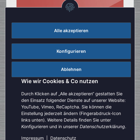
Alle akzeptieren
Konfigurieren
Ablehnen
Wie wir Cookies & Co nutzen
Durch Klicken auf „Alle akzeptieren“ gestatten Sie
den Einsatz folgender Dienste auf unserer Website:
YouTube, Vimeo, ReCaptcha. Sie können die
Einstellung jederzeit ändern (Fingerabdruck-Icon
Aufgrund der Urlaubszeit kann es aktuell zu verlängerten
links unten). Weitere Details finden Sie unter
Bearbeitungszeiten kommen. Bitte beachten Sie außerdem,
Konfigurieren
und in unserer
Datenschutzerklärung
.
Vertrag widerrufen
dass unser telefonischer Kundenservice derzeit nur
eingeschränkt zur Verfügung steht. Vielen Dank für Ihre
Impressum
|
Datenschutz