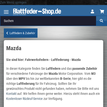
Zum Menü springen
Logo
Luftfedern & Zubehör
Mazda
Sie sind hier: Fahrwerksfedern - Luftfederung - Mazda
In dieser Kategorie finden Sie
Luftfedern
und
das
passende Zubehör
für verschiedene Fahrzeuge der
Mazda
Motor Corporation. Vom
M3
über den
MPV
bis hin zur weltbekannten
B-Serie
, hier gibt es die
richtige
Luftfederung
für Ihr Fahrzeug. Sollten Sie Ihr
gewünschtes Produkt nicht gefunden haben, nehmen Sie Bitte mit uns
Kontakt
auf. Wir helfen Ihnen gerne weiter. Hierzu steht Ihnen auch ein
Kostenloser Rückruf-Service
zur Verfügung.