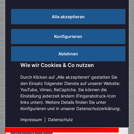
Alle akzeptieren
Konfigurieren
Ablehnen
Wie wir Cookies & Co nutzen
Durch Klicken auf „Alle akzeptieren“ gestatten Sie
den Einsatz folgender Dienste auf unserer Website:
YouTube, Vimeo, ReCaptcha. Sie können die
Einstellung jederzeit ändern (Fingerabdruck-Icon
Aufgrund der Urlaubszeit kann es aktuell zu verlängerten
links unten). Weitere Details finden Sie unter
Bearbeitungszeiten kommen. Bitte beachten Sie außerdem,
Konfigurieren
und in unserer
Datenschutzerklärung
.
dass unser telefonischer Kundenservice derzeit nur
eingeschränkt zur Verfügung steht. Vielen Dank für Ihre
Impressum
|
Datenschutz
Geduld und Ihr Verständnis.