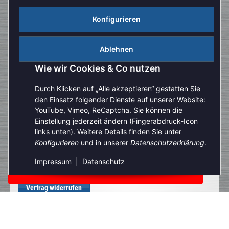
Konfigurieren
Ablehnen
Wie wir Cookies & Co nutzen
Durch Klicken auf „Alle akzeptieren“ gestatten Sie
den Einsatz folgender Dienste auf unserer Website:
YouTube, Vimeo, ReCaptcha. Sie können die
Einstellung jederzeit ändern (Fingerabdruck-Icon
Aufgrund der Urlaubszeit kann es aktuell zu verlängerten
links unten). Weitere Details finden Sie unter
Bearbeitungszeiten kommen. Bitte beachten Sie außerdem,
Konfigurieren
und in unserer
Datenschutzerklärung
.
dass unser telefonischer Kundenservice derzeit nur
eingeschränkt zur Verfügung steht. Vielen Dank für Ihre
Impressum
|
Datenschutz
Geduld und Ihr Verständnis.
Vertrag widerrufen
* Alle Preise inkl. gesetzlicher USt., zzgl.
Versand