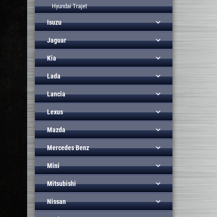
Hyundai Trajet
Isuzu
Jaguar
Kia
Lada
Lancia
Lexus
Mazda
Mercedes Benz
Mini
Mitsubishi
Nissan