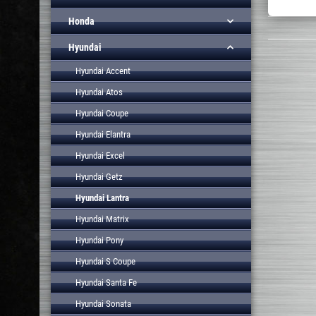
Honda
Hyundai
Hyundai Accent
Hyundai Atos
Hyundai Coupe
Hyundai Elantra
Hyundai Excel
Hyundai Getz
Hyundai Lantra
Hyundai Matrix
Hyundai Pony
Hyundai S Coupe
Hyundai Santa Fe
Hyundai Sonata