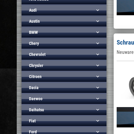
Audi
Austin
BMW
Schrau
Chery
Neuware 
Chevrolet
Chrysler
Citroen
Dacia
Daewoo
Daihatsu
Fiat
Ford