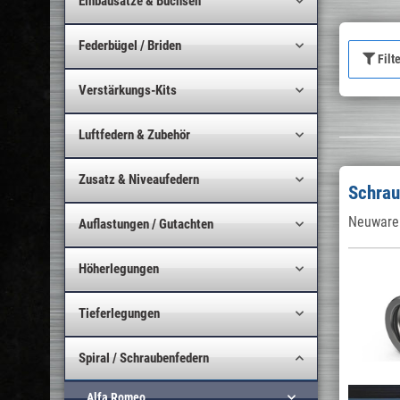
Einbausätze & Buchsen
Federbügel / Briden
Filt
Verstärkungs-Kits
Luftfedern & Zubehör
Zusatz & Niveaufedern
Schrau
Neuware 
Auflastungen / Gutachten
Höherlegungen
Tieferlegungen
Spiral / Schraubenfedern
Alfa Romeo