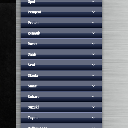
Opel
Peugeot
Proton
Renault
Rover
Saab
Seat
Skoda
Smart
Subaru
Suzuki
Toyota