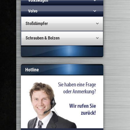
Volkswagen
Volvo
Stoßdämpfer
Schrauben & Bolzen
Hotline