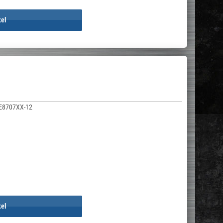
kel
E8707XX-12
kel