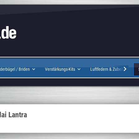
Logo
derbügel / Briden
Verstärkungs-Kits
Luftfedern & Zubehör
ai Lantra