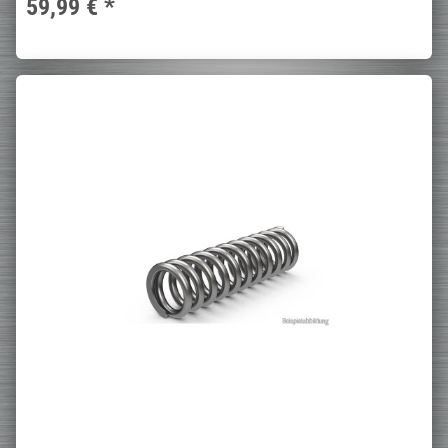
59,99 €
*