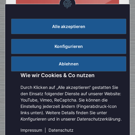
Alle akzeptieren
Konfigurieren
Ablehnen
Wie wir Cookies & Co nutzen
Durch Klicken auf „Alle akzeptieren“ gestatten Sie
den Einsatz folgender Dienste auf unserer Website:
YouTube, Vimeo, ReCaptcha. Sie können die
Einstellung jederzeit ändern (Fingerabdruck-Icon
Aufgrund der Urlaubszeit kann es aktuell zu verlängerten
links unten). Weitere Details finden Sie unter
Bearbeitungszeiten kommen. Bitte beachten Sie außerdem,
Konfigurieren
und in unserer
Datenschutzerklärung
.
Vertrag widerrufen
dass unser telefonischer Kundenservice derzeit nur
eingeschränkt zur Verfügung steht. Vielen Dank für Ihre
Impressum
|
Datenschutz