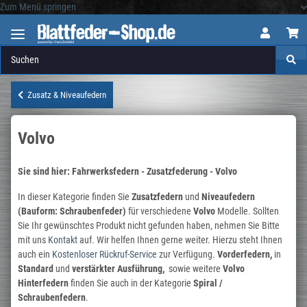
Zum Menü springen
Logo
Zusatz & Niveaufedern
Volvo
Sie sind hier: Fahrwerksfedern - Zusatzfederung - Volvo
In dieser Kategorie finden Sie
Zusatzfedern
und
Niveaufedern
(Bauform: Schraubenfeder)
für verschiedene
Volvo
Modelle. Sollten
Sie Ihr gewünschtes Produkt nicht gefunden haben, nehmen Sie Bitte
mit uns
Kontakt
auf. Wir helfen Ihnen gerne weiter. Hierzu steht Ihnen
auch ein
Kostenloser Rückruf-Service
zur Verfügung.
Vorderfedern,
in
Standard
und
verstärkter
Ausführung,
sowie weitere
Volvo
Hinterfedern
finden Sie auch in der Kategorie
Spiral /
Schraubenfedern
.