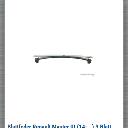
Blattfeder Renault Master III (14-__) 3 Blatt