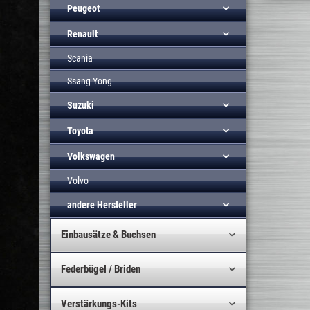
Peugeot
Renault
Scania
Ssang Yong
Suzuki
Toyota
Volkswagen
Volvo
andere Hersteller
Einbausätze & Buchsen
Federbügel / Briden
Verstärkungs-Kits