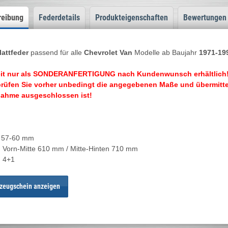
reibung
Federdetails
Produkteigenschaften
Bewertungen
attfeder
passend für alle
Chevrolet Van
Modelle ab Baujahr
1971-19
eit nur als SONDERANFERTIGUNG nach Kundenwunsch erhältlich
prüfen Sie vorher unbedingt die angegebenen Maße und übermitteln
ahme ausgeschlossen ist!
: 57-60 mm
 Vorn-Mitte 610 mm / Mitte-Hinten 710 mm
: 4+1
zeugschein anzeigen