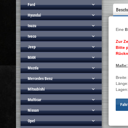
Ford
Besch
Hyundai
Isuzu
Eine
Bl
Iveco
Zur Z
Jeep
Bitte 
Rückn
MAN
Maße:
Mazda
Breite
Mercedes Benz
Länge:
Mitsubishi
Lagen
Multicar
Fahr
Nissan
Opel