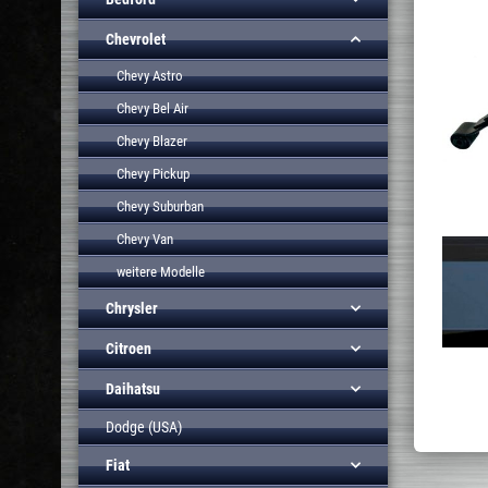
Chevrolet
Chevy Astro
Chevy Bel Air
Chevy Blazer
Chevy Pickup
Chevy Suburban
Chevy Van
weitere Modelle
Chrysler
Citroen
Daihatsu
Dodge (USA)
Fiat