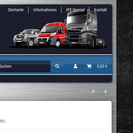
Startseite
Informationen
IPE-Spezial
Kontakt
Zusatz & Niveaufedern
Auflastungen / Gutachten
0,00 €
Höherlegun
991.