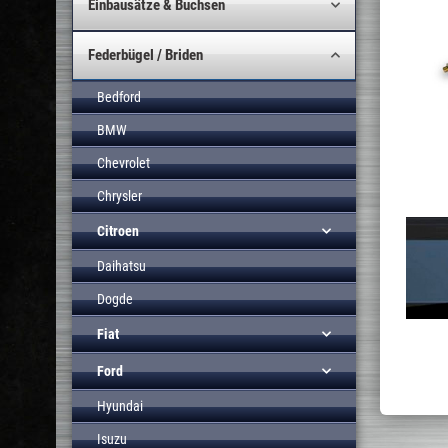
Einbausätze & Buchsen
Federbügel / Briden
Bedford
BMW
Chevrolet
Chrysler
Citroen
Daihatsu
Dogde
Fiat
Ford
Hyundai
Isuzu