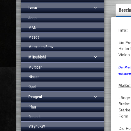
Iveco
Besch
Jeep
MAN
Info:
Mazda
Ein
Fe
Mercedes Benz
Hinter
Vielen
Mitsubishi
Multicar
Der Prei
entspre
Nissan
Maße:
Opel
Peugeot
Länge
Breite
Pfau
Stärke
Form:
Renault
Steyr LKW
Die Fe