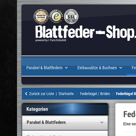
Parabel & Blattfedern
Einbausätze & Buchsen
Fe
Zurück zur Liste
Startseite
Federbügel / Briden
Federbügel Bl
Kategorien
Fed
Parabel & Blattfedern
Eine n