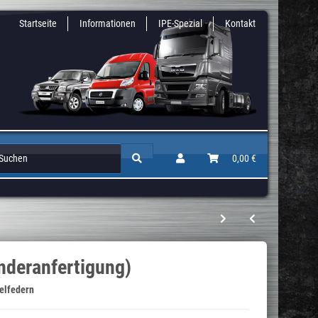
Startseite
Informationen
IPE-Spezial
Kontakt
Zusatz & Niveaufedern
Auflastungen / Gutachten
0,00 €
Höherlegun
onderanfertigung)
belfedern