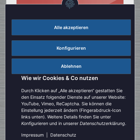
Alle akzeptieren
Konfigurieren
Ablehnen
Wie wir Cookies & Co nutzen
Durch Klicken auf „Alle akzeptieren“ gestatten Sie
den Einsatz folgender Dienste auf unserer Website:
YouTube, Vimeo, ReCaptcha. Sie können die
Einstellung jederzeit ändern (Fingerabdruck-Icon
Aufgrund der Urlaubszeit kann es aktuell zu verlängerten
links unten). Weitere Details finden Sie unter
Bearbeitungszeiten kommen. Bitte beachten Sie außerdem,
Konfigurieren
und in unserer
Datenschutzerklärung
.
Vertrag widerrufen
dass unser telefonischer Kundenservice derzeit nur
eingeschränkt zur Verfügung steht. Vielen Dank für Ihre
Impressum
|
Datenschutz