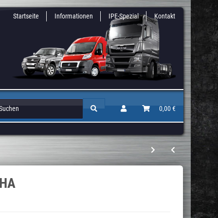
Startseite
Informationen
IPE-Spezial
Kontakt
Zusatz & Niveaufedern
Auflastungen / Gutachten
0,00 €
Höherlegun
 HA