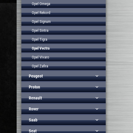
Opel Omega
Opel Rekord
Opel Signum
Opel Sintra
Opel Tigra
Opel Vectra
Opel Vivaro
Opel Zafira
Peugeot
Proton
Renault
Rover
Saab
Seat