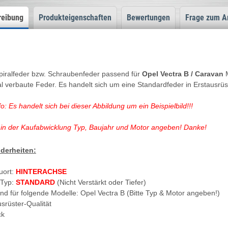
reibung
Produkteigenschaften
Bewertungen
Frage zum Ar
piralfeder bzw. Schraubenfeder passend für
Opel Vectra B / Caravan
al verbaute Feder. Es handelt sich um eine Standardfeder in Erstausrüst
fo: Es handelt sich bei dieser Abbildung um ein Beispielbild!!!
in der Kaufabwicklung Typ, Baujahr und Motor angeben! Danke!
derheiten:
uort:
HINTERACHSE
rTyp:
STANDARD
(Nicht Verstärkt oder Tiefer)
nd für folgende Modelle: Opel Vectra B (Bitte Typ & Motor angeben!)
usrüster-Qualität
tück