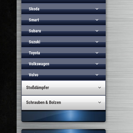
Skoda
Smart
Subaru
Suzuki
Toyota
Volkswagen
Volvo
Stoßdämpfer
Schrauben & Bolzen