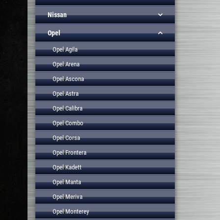
Nissan
Opel
Opel Agila
Opel Arena
Opel Ascona
Opel Astra
Opel Calibra
Opel Combo
Opel Corsa
Opel Frontera
Opel Kadett
Opel Manta
Opel Meriva
Opel Monterey