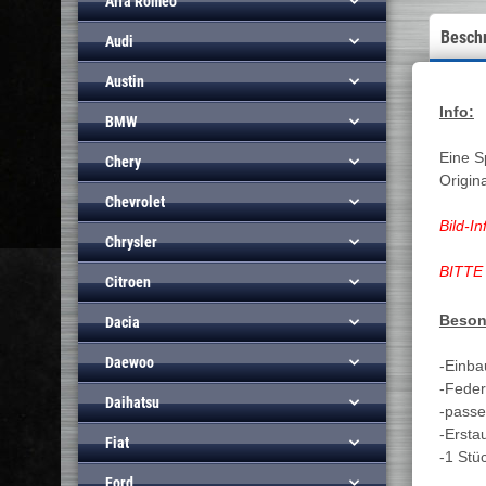
Alfa Romeo
Besch
Audi
Austin
Info:
BMW
Eine S
Chery
Origin
Chevrolet
Bild-In
Chrysler
BITTE 
Citroen
Beson
Dacia
Daewoo
-Einba
-Fede
Daihatsu
-passe
-Ersta
Fiat
-1 S
Ford