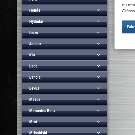
Es wird
Honda
Fahrze
Hyundai
Fahr
Isuzu
Jaguar
Kia
Lada
Lancia
Lexus
Mazda
Mercedes Benz
Mini
Mitsubishi