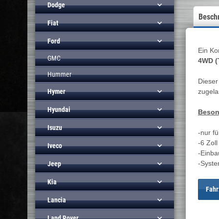
Dodge
Besch
Fiat
Ford
Ein Ko
GMC
4WD (
Hummer
Dieser
Hymer
zugela
Hyundai
Beson
Isuzu
-nur f
-6 Zol
Iveco
-Einba
-Syste
Jeep
Kia
Fahr
Lancia
Land Rover