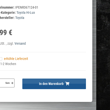
kelnummer:
IPENR367124-01
-Kategorie:
Toyota Hi-Lux
ersteller:
Toyota
99 €
USt. , zzgl.
Versand
erhöhte Lieferzeit
t 1-2 Wochen
Satz
In den Warenkorb