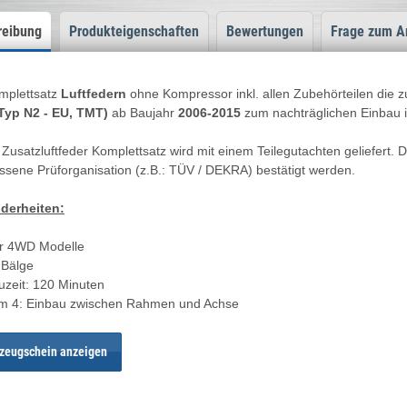
reibung
Produkteigenschaften
Bewertungen
Frage zum Ar
mplettsatz
Luftfedern
ohne Kompressor inkl. allen Zubehörteilen die 
Typ N2 - EU, TMT)
ab Baujahr
2006-2015
zum nachträglichen Einbau
 Zusatzluftfeder Komplettsatz wird mit einem Teilegutachten geliefer
ssene Prüforganisation (z.B.: TÜV / DEKRA) bestätigt werden.
derheiten:
ür 4WD Modelle
l Bälge
uzeit: 120 Minuten
m 4: Einbau zwischen Rahmen und Achse
zeugschein anzeigen