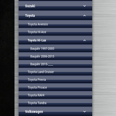
Suzuki
Toyota
Toyota Avensis
Toyota Hi-Ace
Toyota Hi-Lux
Baujahr 1997-2005
Baujahr 2006-2015
Baujahr 2015-____
Toyota Land Cruiser
Toyota Previa
Toyota Proace
Toyota RAV4
Toyota Tundra
Volkswagen