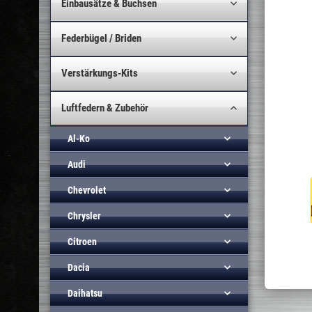
Einbausätze & Buchsen
Federbügel / Briden
Verstärkungs-Kits
Luftfedern & Zubehör
Al-Ko
Audi
Chevrolet
Chrysler
Citroen
Dacia
Daihatsu