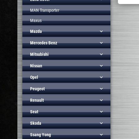
MAN Transporter
Maxus
Mazda
Mercedes Benz
Mitsubishi
Nissan
Opel
Peugeot
Renault
Seat
Skoda
Ssang Yong