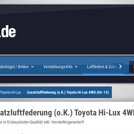
Logo
derbügel / Briden
Verstärkungs-Kits
Luftfedern & Zubehör
Toyota Hi-Lux
Zusatzluftfederung (o.K.) Toyota Hi-Lux 4WD (06-15)
atzluftfederung (o.K.) Toyota Hi-Lux 4W
 in Erstausrüster-Qualität inkl. Herstellergarantie!!!